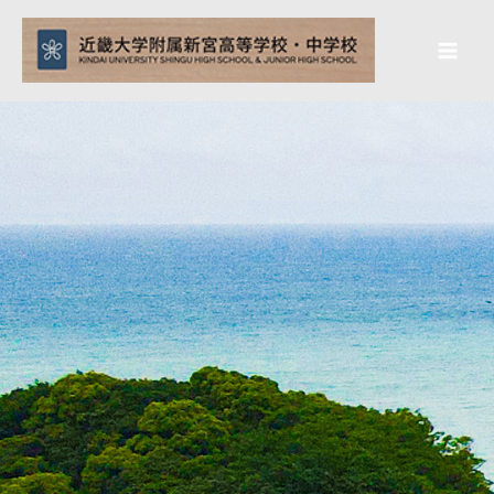
内
Mai
容
Men
を
ス
キ
ッ
プ